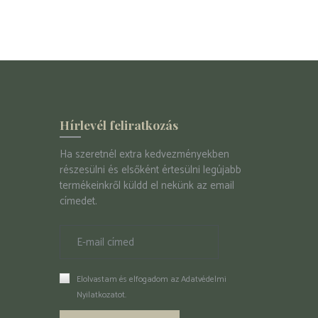
Hírlevél feliratkozás
Ha szeretnél extra kedvezményekben
részesülni és elsőként értesülni legújabb
termékeinkről küldd el nekünk az email
címedet.
Elolvastam és elfogadom az
Adatvédelmi
Nyilatkozatot
.