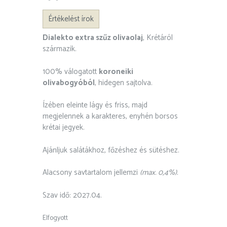
Értékelés
1
5.00
az 5-
Értékelést írok
ből,
értékelés
Dialekto extra szűz olivaolaj
, Krétáról
alapján
származik.
100% válogatott
koroneiki
olivabogyóból
, hidegen sajtolva.
Ízében eleinte lágy és friss, majd
megjelennek a karakteres, enyhén borsos
krétai jegyek.
Ajánljuk salátákhoz, főzéshez és sütéshez.
Alacsony savtartalom jellemzi
(max. 0,4%)
.
Szav idő: 2027.04.
Elfogyott