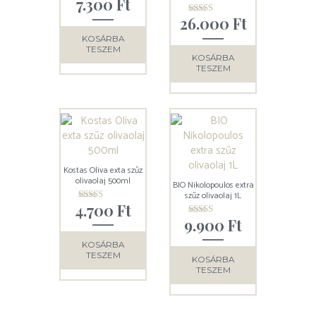
Olivaolaj
7.300
Ft
Értékelés:
5.00
26.000
Ft
/ 5
Értékelés:
4.93
/ 5
KOSÁRBA
TESZEM
KOSÁRBA
TESZEM
Kostas Oliva exta szűz
olivaolaj 500ml
BIO Nikolopoulos extra
szűz olivaolaj 1L
4.700
Ft
Értékelés:
5.00
9.900
Ft
Értékelés:
/ 5
5.00
/ 5
KOSÁRBA
TESZEM
KOSÁRBA
TESZEM