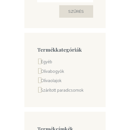
SZŰRÉS
Termékkategóriák
Egyéb
Olívabogyók
Olívaolajok
Szárított paradicsomok
Termékcímkék