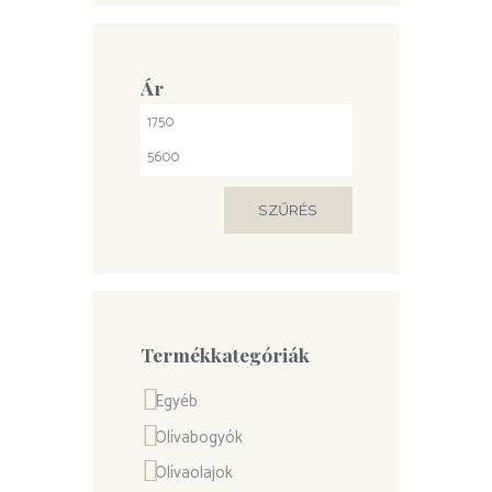
Ár
SZŰRÉS
Termékkategóriák
Egyéb
Olívabogyók
Olívaolajok