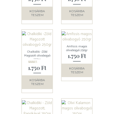
5.00
4.88
/ 5
/ 5
KOSÁRBA
KOSÁRBA
TESZEM
TESZEM
Amfissis magos
olivabogyó 250gr
Chalkidiki -Zöld
1.750
Ft
Magozott olivabogyó
250gr
1.750
Ft
Értékelés:
KOSÁRBA
5.00
TESZEM
/ 5
KOSÁRBA
TESZEM