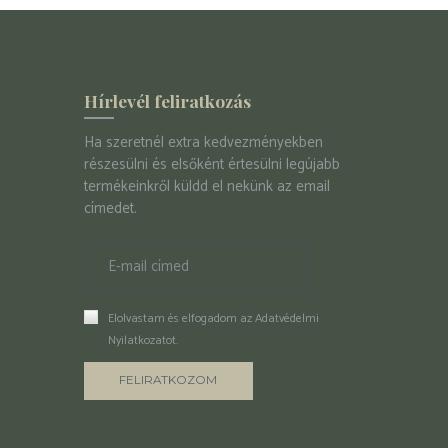
Hírlevél feliratkozás
Ha szeretnél extra kedvezményekben
részesülni és elsőként értesülni legújabb
termékeinkről küldd el nekünk az email
címedet.
Elolvastam és elfogadom az
Adatvédelmi
Nyilatkozatot
.