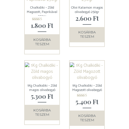
Chalkidiki – Zöld
Olivi Kalamon magos
Magozott, Paprikával
olivabogyó 250gr
250gr
2.600
Ft
1.800
Ft
Értékelés:
5.00
/ 5
KOSÁRBA
TESZEM
KOSÁRBA
TESZEM
1Kg Chalkidiki – Zöld
1Kg Chalkidiki – Zöld
magos olivabogyó
Magozott olivabogyó
5.300
Ft
5.400
Ft
Értékelés:
5.00
/ 5
KOSÁRBA
TESZEM
KOSÁRBA
TESZEM