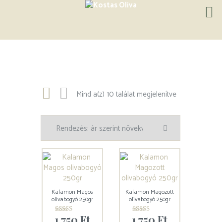
Mind a(z) 10 találat megjelenítve
Kalamon Magos
Kalamon Magozott
olivabogyó 250gr
olivabogyó 250gr
1.750
Ft
1.750
Ft
Értékelés:
Értékelés: