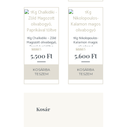
1Kg Chalkidiki – Zöld
1Kg Nikolopoulos-
Magozott olivabogyó,
Kalamon magos
Paprikával töltve
olivabogyó
5.500
Ft
5.600
Ft
Értékelés:
Értékelés:
5.00
5.00
/ 5
/ 5
KOSÁRBA
KOSÁRBA
TESZEM
TESZEM
Kosár