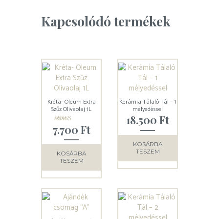
Kapcsolódó termékek
Kréta- Oleum Extra
Kerámia Tálaló Tál – 1
Szűz Olivaolaj 1L
mélyedéssel
18.500
Ft
7.700
Ft
Értékelés:
5.00
/ 5
KOSÁRBA
TESZEM
KOSÁRBA
TESZEM