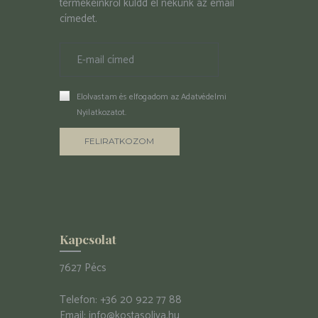
termékeinkről küldd el nekünk az email
címedet.
Elolvastam és elfogadom az
Adatvédelmi
Nyilatkozatot
.
Kapcsolat
7627 Pécs
Telefon:
+36 20 922 77 88
Email:
info@kostasoliva.hu