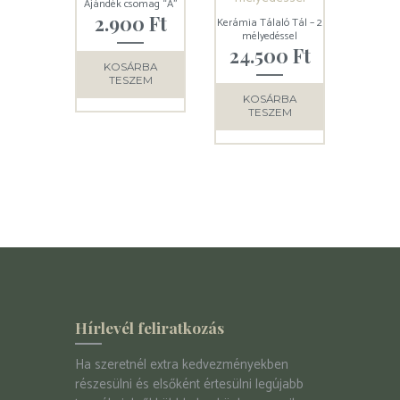
Ajándék csomag “A”
2.900
Ft
Kerámia Tálaló Tál – 2
mélyedéssel
24.500
Ft
KOSÁRBA
TESZEM
KOSÁRBA
TESZEM
Hírlevél feliratkozás
Ha szeretnél extra kedvezményekben
részesülni és elsőként értesülni legújabb